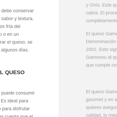
y Onís. Este q
 debe conservar
cabra. El proc
sabor y textura.
completamente 
s fría del
El queso Gamo
io o en un
Denominación 
rar el queso, se
2002. Esto sig
e algunos días.
Gamoneu al qu
que cumple con
EL QUESO
El queso Gamo
 puede consumir
gourmet y en 
Es ideal para
quieres asegu
 para disfrutar
calidad, lo me
en cuenta que el