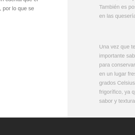
También es po
 por lo que se
en las queserí
Una vez que t
importante sa
para conservar
en un lugar fr
grados Celsius
frigorífico, ya
sabor y textura