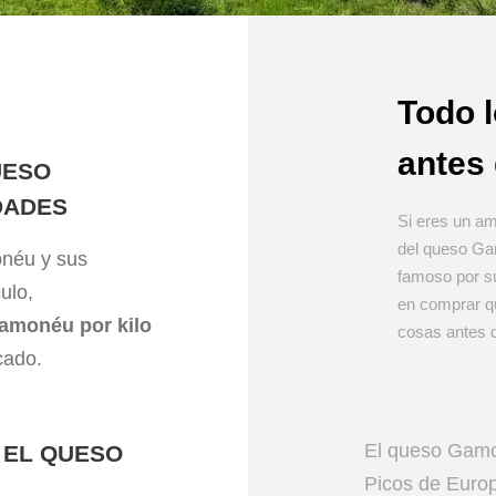
Todo 
antes 
UESO
DADES
Si eres un am
del queso Gam
onéu y sus
famoso por su
ulo,
en comprar q
amonéu por kilo
cosas antes d
cado.
El queso Gamo
 EL QUESO
Picos de Europ